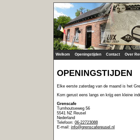
Welkom
Openingstijden
Contact
Over Re
OPENINGSTIJDEN
Elke eerste zaterdag van de maand is het Gre
Kom gerust eens langs en krijg een kleine in
Grenscafe
Turnhoutseweg 56
5541 NZ Reusel
Nederland
Telefoon:
06-22723088
E-mail:
info@grenscafereusel.nl